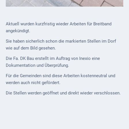
Downloads
Historisches
Aktuell wurden kurzfristig wieder Arbeiten für Breitband
Bau
angekündigt.
Schwesternhaus
1906
Sie haben sicherlich schon die markierten Stellen im Dorf
wie auf dem Bild gesehen.
Bürgerhospital
Deidesheim
Die Fa. DK Bau erstellt im Auftrag von Inexio eine
Dokumentation und Überprüfung.
Akten
Für die Gemeinden sind diese Arbeiten kostenneutral und
ab
werden auch nicht gefördert.
1793
Die Stellen werden geöffnet und direkt wieder verschlossen.
Geplante
Regionalbahn
1907
Teilung
Gemarkungen