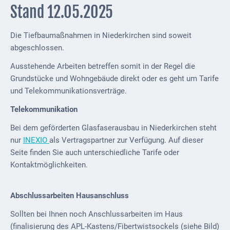
Stand 12.05.2025
ab
1816
Die Tiefbaumaßnahmen in Niederkirchen sind soweit
Schulbilder
abgeschlossen.
Datenschutz
Ausstehende Arbeiten betreffen somit in der Regel die
Grundstücke und Wohngebäude direkt oder es geht um Tarife
Kontakt
und Telekommunikationsverträge.
Veranstaltungen
Telekommunikation
und Events
Bei dem geförderten Glasfaserausbau in Niederkirchen steht
Kultur &
nur
INEXIO
als Vertragspartner zur Verfügung. Auf dieser
Freizeit
Seite finden Sie auch unterschiedliche Tarife oder
Kontaktmöglichkeiten.
Feste
feiern
Abschlussarbeiten Hausanschluss
Wandern/Nord.Walking
Sollten bei Ihnen noch Anschlussarbeiten im Haus
(finalisierung des APL-Kastens/Fibertwistsockels (siehe Bild)
Radfahren