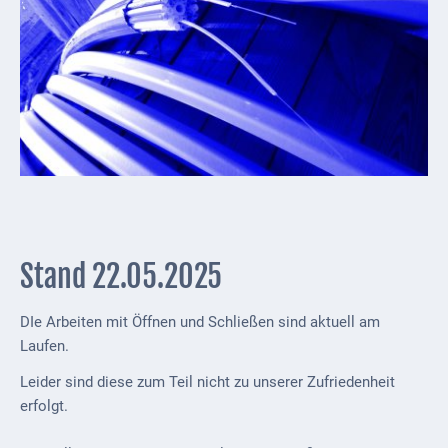
Externe
Behörden
Gottesdienste
Infrastruktur
und
Versorgung
Baumaßnahmen
Abfallentsorgung
Stand 22.05.2025
Energieversorgung
DIe Arbeiten mit Öffnen und Schließen sind aktuell am
Laufen.
Breitbandausbau/
Telekommunikation
Leider sind diese zum Teil nicht zu unserer Zufriedenheit
erfolgt.
Post