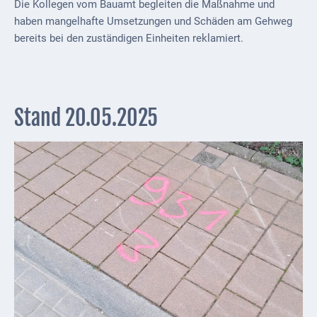
Die Kollegen vom Bauamt begleiten die Maßnahme und
Mobilität
haben mangelhafte Umsetzungen und Schäden am Gehweg
Wasser-
bereits bei den zuständigen Einheiten reklamiert.
und
Abwasser
Defibrillatoren
Stand 20.05.2025
Katastrophenschutz
Notfallnummern
Suche
Niederkirchen
bei
Social
Media
Sitemap