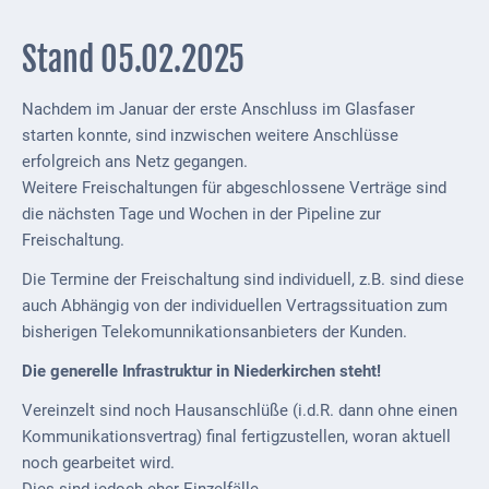
Gastronomie
und
Stand 05.02.2025
Caterer
Unterkünfte
Nachdem im Januar der erste Anschluss im Glasfaser
starten konnte, sind inzwischen weitere Anschlüsse
Ferienwohnungen
erfolgreich ans Netz gegangen.
Weitere Freischaltungen für abgeschlossene Verträge sind
Wohnmobilstellplatz
die nächsten Tage und Wochen in der Pipeline zur
Betriebe &
Freischaltung.
Dienstleister
Die Termine der Freischaltung sind individuell, z.B. sind diese
Handel &
auch Abhängig von der individuellen Vertragssituation zum
Handwerk
bisherigen Telekomunnikationsanbieters der Kunden.
Die generelle Infrastruktur in Niederkirchen steht!
Dienstleister
Vereinzelt sind noch Hausanschlüße (i.d.R. dann ohne einen
Vereine &
Kommunikationsvertrag) final fertigzustellen, woran aktuell
Institutionen
noch gearbeitet wird.