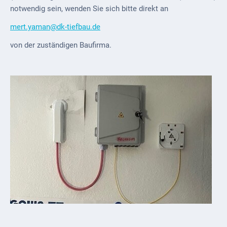
notwendig sein, wenden Sie sich bitte direkt an
VG
mert.yaman@dk-tiefbau.de
Musikschule
und VHS
von der zuständigen Baufirma.
Kalender
Wein &
Genuss
Fest um
den
Wein
Weinprinzessin
Wein- &
Sektgüter,
Destillerien