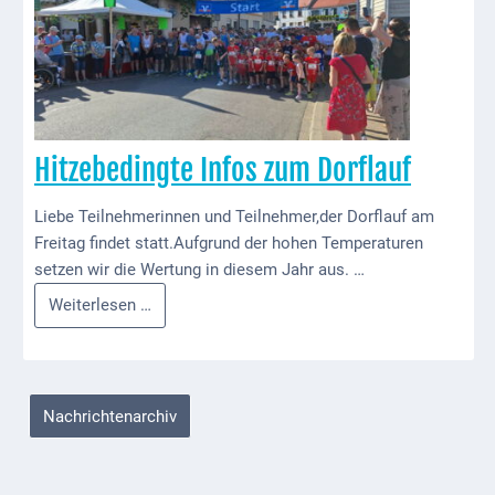
Kindergarten
für
das
Allgemeine
tolle
Infos
Fest!
Elternausschuss
Hitzebedingte Infos zum Dorflauf
Liebe Teilnehmerinnen und Teilnehmer,der Dorflauf am
Freitag findet statt.Aufgrund der hohen Temperaturen
setzen wir die Wertung in diesem Jahr aus. …
Hitzebedingte
Weiterlesen …
Infos
zum
Dorflauf
Nachrichtenarchiv