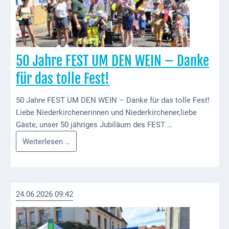
Gastronomie
und
Caterer
Unterkünfte
50 Jahre FEST UM DEN WEIN – Danke
Ferienwohnungen
für das tolle Fest!
Wohnmobilstellplatz
50 Jahre FEST UM DEN WEIN – Danke für das tolle Fest!
Betriebe &
Liebe Niederkirchenerinnen und Niederkirchener,liebe
Dienstleister
Gäste, unser 50 jähriges Jubiläum des FEST …
50
Weiterlesen …
Handel &
Jahre
Handwerk
FEST
Dienstleister
UM
DEN
24.06.2026 09:42
Vereine &
WEIN
Institutionen
–
Danke