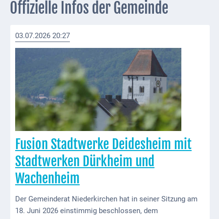
Offizielle Infos der Gemeinde
Externe
Behörden
03.07.2026 20:27
Gottesdienste
Infrastruktur
und
Versorgung
Baumaßnahmen
Abfallentsorgung
Fusion Stadtwerke Deidesheim mit
Energieversorgung
Stadtwerken Dürkheim und
Breitbandausbau/
Wachenheim
Telekommunikation
Der Gemeinderat Niederkirchen hat in seiner Sitzung am
Post
18. Juni 2026 einstimmig beschlossen, dem