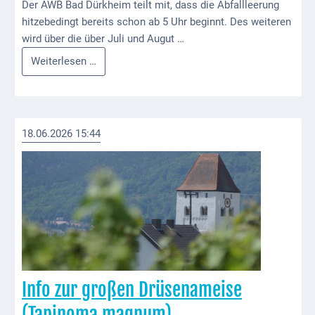
Downloads
Der AWB Bad Dürkheim teilt mit, dass die Abfallleerung
hitzebedingt bereits schon ab 5 Uhr beginnt. Des weiteren
Historisches
wird über die über Juli und Augut …
Infos
Weiterlesen …
Bau
zur
Schwesternhaus
Abfallsammlung
1906
Bürgerhospital
18.06.2026 15:44
Deidesheim
Akten
ab
1793
Geplante
Regionalbahn
1907
Info zur großen Drüsenameise
Teilung
(Tapinoma magnum)
Gemarkungen