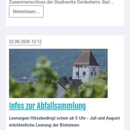
Mobilität
Zusammenschluss der Stadtwerke Deidesheim, Bad …
Fusion
Weiterlesen …
Wasser-
Stadtwerke
und
Deidesheim
Abwasser
mit
Stadtwerken
Defibrillatoren
22.06.2026 12:12
Dürkheim
Katastrophenschutz
und
Wachenheim
Notfallnummern
Suche
Niederkirchen
bei
Social
Infos zur Abfallsammlung
Media
Leerungen Hitzebedingt schon ab 5 Uhr - Juli und August
Sitemap
wöchtenliche Leerung der Biotonnen