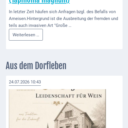
ab
In letzter Zeit häufen sich Anfragen bzgl. des Befalls von
1816
Ameisen.Hintergrund ist die Ausbreitung der fremden und
Schulbilder
teils auch invasiven Art "Große …
Info
Weiterlesen …
Datenschutz
zur
Kontakt
großen
Drüsenameise
Veranstaltungen
(Tapinoma
Aus dem Dorfleben
und Events
magnum)
Kultur &
24.07.2026 10:43
Freizeit
Feste
feiern
Wandern/Nord.Walking
Radfahren