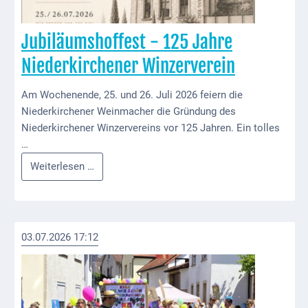
VG
Jubiläumshoffest - 125 Jahre
Musikschule
und VHS
Niederkirchener Winzerverein
Kalender
Am Wochenende, 25. und 26. Juli 2026 feiern die
Niederkirchener Weinmacher die Gründung des
Wein &
Niederkirchener Winzervereins vor 125 Jahren. Ein tolles
Genuss
…
Fest um
Jubiläumshoffest
Weiterlesen …
den
-
Wein
125
Jahre
Weinprinzessin
Niederkirchener
03.07.2026 17:12
Winzerverein
Wein- &
Sektgüter,
Destillerien