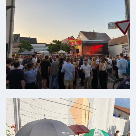
Downloads
Historisches
Bau
Schwesternhaus
1906
Bürgerhospital
Deidesheim
Akten
ab
1793
Geplante
Regionalbahn
1907
Teilung
Gemarkungen