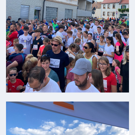
VG
Musikschule
und VHS
Kalender
Wein &
Genuss
Fest um
den
Wein
Weinprinzessin
Wein- &
Sektgüter,
Destillerien