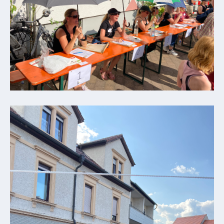
ab
1816
Schulbilder
Datenschutz
Kontakt
Veranstaltungen
und Events
Kultur &
Freizeit
Feste
feiern
Wandern/Nord.Walking
Radfahren