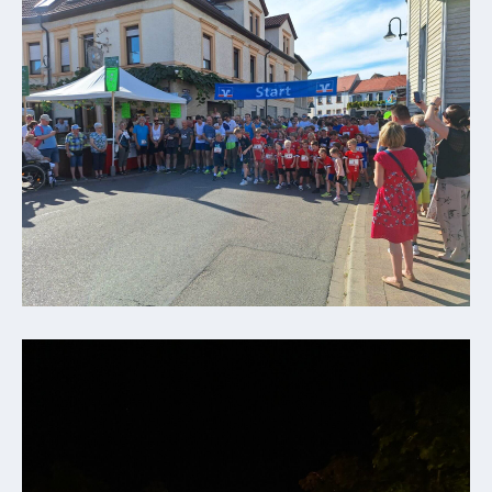
Externe
Behörden
Gottesdienste
Infrastruktur
und
Versorgung
Baumaßnahmen
Abfallentsorgung
Energieversorgung
Breitbandausbau/
Telekommunikation
Post