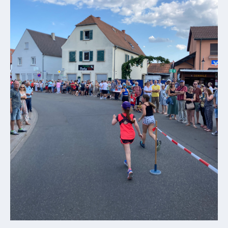
Gastronomie
und
Caterer
Unterkünfte
Ferienwohnungen
Wohnmobilstellplatz
Betriebe &
Dienstleister
Handel &
Handwerk
Dienstleister
Vereine &
Institutionen