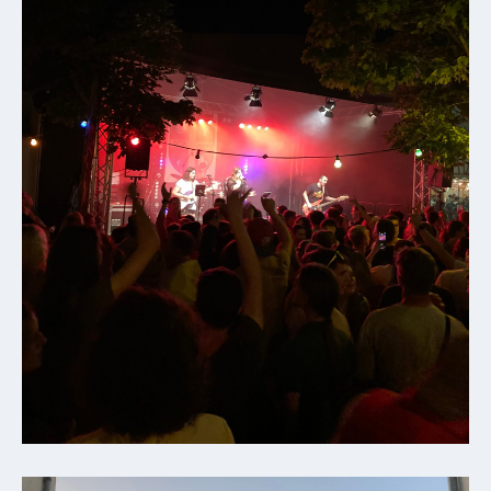
Mobilität
Wasser-
und
Abwasser
Defibrillatoren
Katastrophenschutz
Notfallnummern
Suche
Niederkirchen
bei
Social
Media
Sitemap