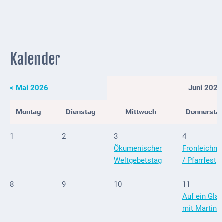
Externe
Behörden
Gottesdienste
Kalender
Infrastruktur
und
< Mai 2026
Juni 2026
Versorgung
Baumaßnahmen
Montag
Dienstag
Mittwoch
Donnersta
Abfallentsorgung
1
2
3
4
Ökumenischer
Fronleichn
Energieversorgung
Weltgebetstag
/ Pfarrfest
Breitbandausbau/
Telekommunikation
8
9
10
11
Auf ein Gla
Post
mit Martina