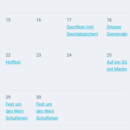
Mobilität
Wasser-
15
16
17
18
und
Sportfest (mit
Sitzung
Abwasser
Sportabzeichen)
Gemeindera
Defibrillatoren
Katastrophenschutz
22
23
24
25
Hoffest
Auf ein Gla
Notfallnummern
mit Martina
Suche
Niederkirchen
bei
29
30
Social
Fest um
Fest um
Media
den Wein
den Wein
Schulferien
Schulferien
Sitemap