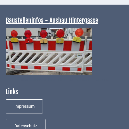
Downloads
Historisches
Baustelleninfos - Ausbau Hintergasse
Bau
Schwesternhaus
1906
Bürgerhospital
Deidesheim
Akten
ab
Infos zu aktuellen Baumaßnahmen - Ausbau Hintergasse
1793
Links
Geplante
Regionalbahn
Impressum
1907
Teilung
Datenschutz
Gemarkungen