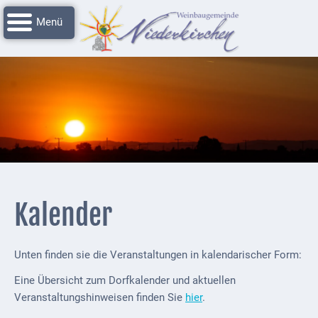
Navigation
Startseite
überspringen
Grussworte
Rathaus
Unser
Niederkirchen
Impressionen
Service
Kalender
Nachrichtenarchiv
Verbandsgemeinde
Unten finden sie die Veranstaltungen in kalendarischer Form:
Deidesheim
Eine Übersicht zum Dorfkalender und aktuellen
Polizei +
Veranstaltungshinweisen finden Sie
hier
.
Feuerwehrmeldungen