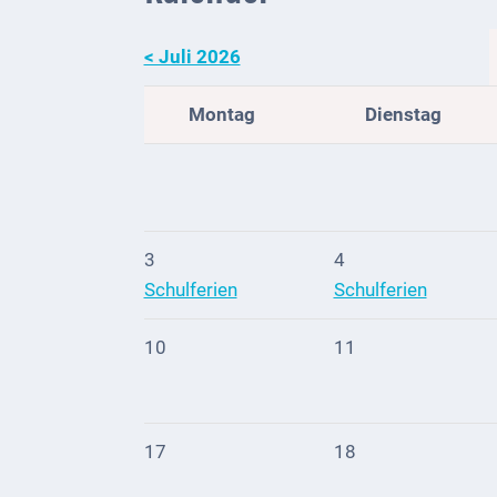
Telekommunikation
< Juli 2026
Post
Montag
Dienstag
Mobilität
Wasser-
und
Abwasser
3
4
Defibrillatoren
Schulferien
Schulferien
Katastrophenschutz
10
11
Notfallnummern
Suche
17
18
Niederkirchen