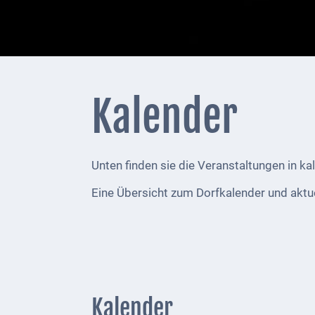
+
Feuerwehrmeldungen
Externe
Behörden
Kalender
Gottesdienste
Infrastruktur
Unten finden sie die Veranstaltungen in ka
und
Versorgung
Eine Übersicht zum Dorfkalender und aktu
Baumaßnahmen
Abfallentsorgung
Energieversorgung
Kalender
Breitbandausbau/