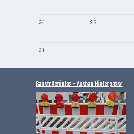
bei
Social
Media
24
25
Sitemap
Downloads
31
Historisches
Bau
Schwesternhaus
Baustelleninfos - Ausbau Hintergasse
1906
Bürgerhospital
Deidesheim
Akten
ab