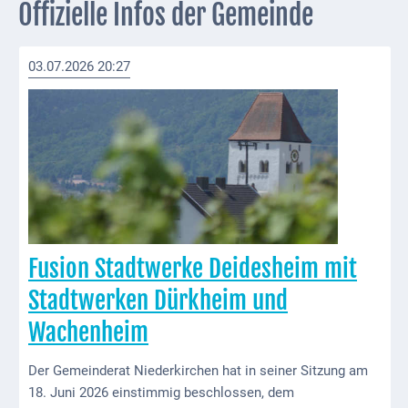
Offizielle Infos der Gemeinde
Externe
Behörden
03.07.2026 20:27
Gottesdienste
Infrastruktur
und
Versorgung
Baumaßnahmen
Abfallentsorgung
Fusion Stadtwerke Deidesheim mit
Energieversorgung
Stadtwerken Dürkheim und
Breitbandausbau/
Wachenheim
Telekommunikation
Der Gemeinderat Niederkirchen hat in seiner Sitzung am
Post
18. Juni 2026 einstimmig beschlossen, dem