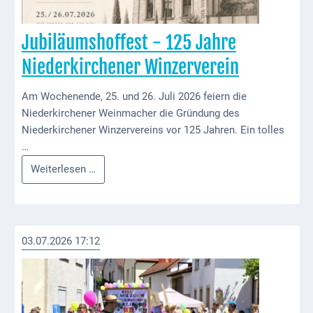
VG
Jubiläumshoffest - 125 Jahre
Musikschule
und VHS
Niederkirchener Winzerverein
Kalender
Am Wochenende, 25. und 26. Juli 2026 feiern die
Niederkirchener Weinmacher die Gründung des
Wein &
Niederkirchener Winzervereins vor 125 Jahren. Ein tolles
Genuss
…
Fest um
Jubiläumshoffest
Weiterlesen …
den
-
Wein
125
Jahre
Weinprinzessin
Niederkirchener
03.07.2026 17:12
Winzerverein
Wein- &
Sektgüter,
Destillerien