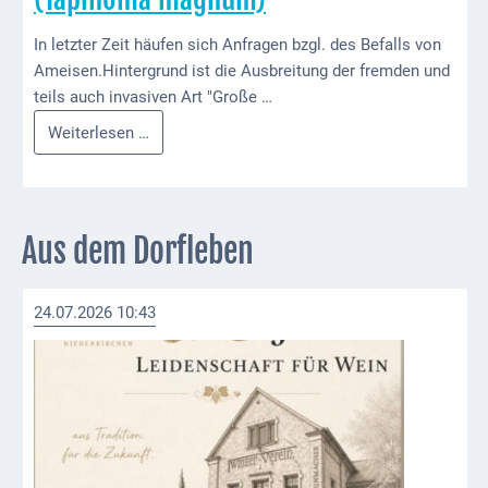
ab
In letzter Zeit häufen sich Anfragen bzgl. des Befalls von
1816
Ameisen.Hintergrund ist die Ausbreitung der fremden und
Schulbilder
teils auch invasiven Art "Große …
Info
Weiterlesen …
Datenschutz
zur
Kontakt
großen
Drüsenameise
Veranstaltungen
(Tapinoma
Aus dem Dorfleben
und Events
magnum)
Kultur &
24.07.2026 10:43
Freizeit
Feste
feiern
Wandern/Nord.Walking
Radfahren