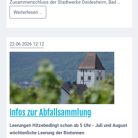
Mobilität
Zusammenschluss der Stadtwerke Deidesheim, Bad …
Fusion
Weiterlesen …
Wasser-
Stadtwerke
und
Deidesheim
Abwasser
mit
Stadtwerken
Defibrillatoren
22.06.2026 12:12
Dürkheim
Katastrophenschutz
und
Wachenheim
Notfallnummern
Suche
Niederkirchen
bei
Social
Infos zur Abfallsammlung
Media
Leerungen Hitzebedingt schon ab 5 Uhr - Juli und August
Sitemap
wöchtenliche Leerung der Biotonnen