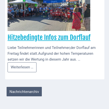
Kindergarten
für
das
Allgemeine
tolle
Infos
Fest!
Elternausschuss
Hitzebedingte Infos zum Dorflauf
Liebe Teilnehmerinnen und Teilnehmer,der Dorflauf am
Freitag findet statt.Aufgrund der hohen Temperaturen
setzen wir die Wertung in diesem Jahr aus. …
Hitzebedingte
Weiterlesen …
Infos
zum
Dorflauf
Nachrichtenarchiv