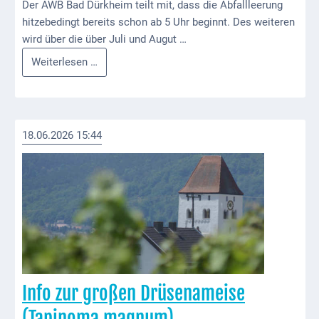
Downloads
Der AWB Bad Dürkheim teilt mit, dass die Abfallleerung
hitzebedingt bereits schon ab 5 Uhr beginnt. Des weiteren
Historisches
wird über die über Juli und Augut …
Infos
Weiterlesen …
Bau
zur
Schwesternhaus
Abfallsammlung
1906
Bürgerhospital
18.06.2026 15:44
Deidesheim
Akten
ab
1793
Geplante
Regionalbahn
1907
Info zur großen Drüsenameise
Teilung
(Tapinoma magnum)
Gemarkungen