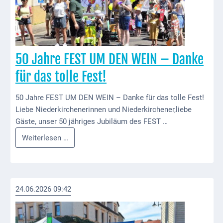
Gastronomie
und
Caterer
Unterkünfte
50 Jahre FEST UM DEN WEIN – Danke
Ferienwohnungen
für das tolle Fest!
Wohnmobilstellplatz
50 Jahre FEST UM DEN WEIN – Danke für das tolle Fest!
Betriebe &
Liebe Niederkirchenerinnen und Niederkirchener,liebe
Dienstleister
Gäste, unser 50 jähriges Jubiläum des FEST …
50
Weiterlesen …
Handel &
Jahre
Handwerk
FEST
Dienstleister
UM
DEN
24.06.2026 09:42
Vereine &
WEIN
Institutionen
–
Danke