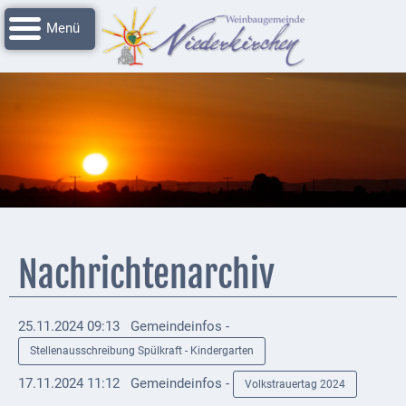
Navigation
Startseite
überspringen
Grussworte
Rathaus
Unser
Niederkirchen
Impressionen
Service
Nachrichtenarchiv
Nachrichtenarchiv
Verbandsgemeinde
25.11.2024 09:13
Gemeindeinfos -
Deidesheim
Stellenausschreibung Spülkraft - Kindergarten
Polizei +
17.11.2024 11:12
Gemeindeinfos -
Volkstrauertag 2024
Feuerwehrmeldungen