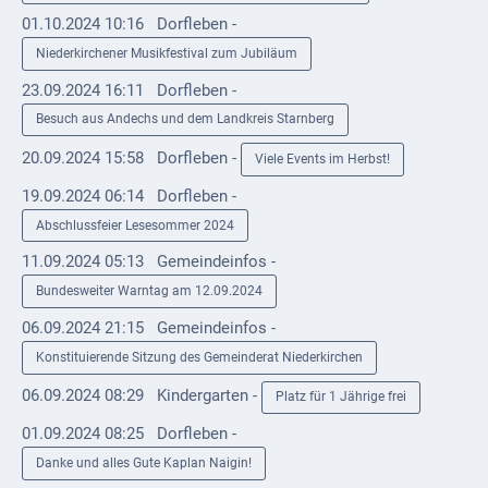
Mobilität
01.10.2024 10:16
Dorfleben -
Wasser-
Niederkirchener Musikfestival zum Jubiläum
und
23.09.2024 16:11
Dorfleben -
Abwasser
Besuch aus Andechs und dem Landkreis Starnberg
Defibrillatoren
20.09.2024 15:58
Dorfleben -
Viele Events im Herbst!
Katastrophenschutz
19.09.2024 06:14
Dorfleben -
Abschlussfeier Lesesommer 2024
Notfallnummern
11.09.2024 05:13
Gemeindeinfos -
Suche
Bundesweiter Warntag am 12.09.2024
Niederkirchen
06.09.2024 21:15
Gemeindeinfos -
bei
Konstituierende Sitzung des Gemeinderat Niederkirchen
Social
06.09.2024 08:29
Kindergarten -
Platz für 1 Jährige frei
Media
01.09.2024 08:25
Dorfleben -
Sitemap
Danke und alles Gute Kaplan Naigin!