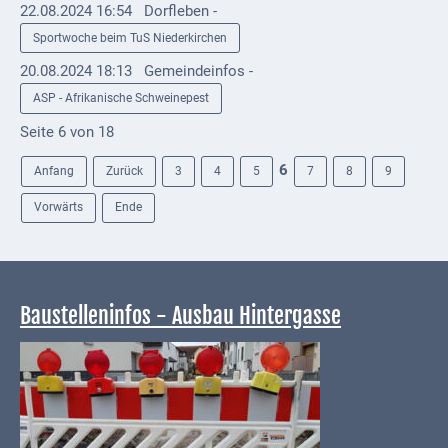
Downloads
22.08.2024 16:54
Dorfleben -
Sportwoche beim TuS Niederkirchen
Historisches
20.08.2024 18:13
Gemeindeinfos -
Bau
ASP - Afrikanische Schweinepest
Schwesternhaus
Seite 6 von 18
1906
6
Anfang
Zurück
3
4
5
7
8
9
Bürgerhospital
Deidesheim
Vorwärts
Ende
Akten
ab
1793
Baustelleninfos - Ausbau Hintergasse
Geplante
Regionalbahn
1907
Teilung
Gemarkungen