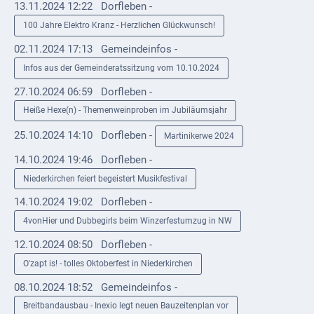
13.11.2024 12:22
Dorfleben -
Externe
100 Jahre Elektro Kranz - Herzlichen Glückwunsch!
Behörden
02.11.2024 17:13
Gemeindeinfos -
Gottesdienste
Infos aus der Gemeinderatssitzung vom 10.10.2024
27.10.2024 06:59
Dorfleben -
Infrastruktur
Heiße Hexe(n) - Themenweinproben im Jubiläumsjahr
und
Versorgung
25.10.2024 14:10
Dorfleben -
Martinikerwe 2024
Baumaßnahmen
14.10.2024 19:46
Dorfleben -
Niederkirchen feiert begeistert Musikfestival
Abfallentsorgung
14.10.2024 19:02
Dorfleben -
Energieversorgung
4vonHier und Dubbegirls beim Winzerfestumzug in NW
Breitbandausbau/
12.10.2024 08:50
Dorfleben -
Telekommunikation
O'zapt is! - tolles Oktoberfest in Niederkirchen
08.10.2024 18:52
Gemeindeinfos -
Post
Breitbandausbau - Inexio legt neuen Bauzeitenplan vor