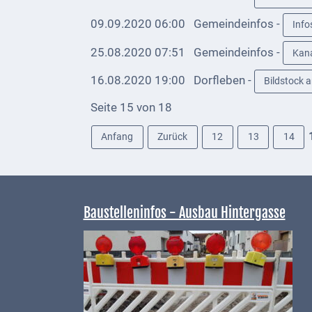
bei
Social
09.09.2020 06:00
Gemeindeinfos -
Info
Media
25.08.2020 07:51
Gemeindeinfos -
Kana
Sitemap
16.08.2020 19:00
Dorfleben -
Bildstock 
Downloads
Seite 15 von 18
Historisches
Anfang
Zurück
12
13
14
Bau
Schwesternhaus
1906
Baustelleninfos - Ausbau Hintergasse
Bürgerhospital
Deidesheim
Akten
ab