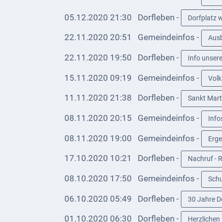
Telekommunikation
05.12.2020 21:30
Dorfleben -
Dorfplatz 
Post
22.11.2020 20:51
Gemeindeinfos -
Aus
Mobilität
22.11.2020 19:50
Dorfleben -
Info unser
Wasser-
15.11.2020 09:19
Gemeindeinfos -
Volk
und
11.11.2020 21:38
Dorfleben -
Sankt Mart
Abwasser
08.11.2020 20:15
Gemeindeinfos -
Info
Defibrillatoren
08.11.2020 19:00
Gemeindeinfos -
Erge
Katastrophenschutz
17.10.2020 10:21
Dorfleben -
Nachruf - 
Notfallnummern
08.10.2020 17:50
Gemeindeinfos -
Schu
Suche
06.10.2020 05:49
Dorfleben -
30 Jahre D
Niederkirchen
01.10.2020 06:30
Dorfleben -
Herzlichen