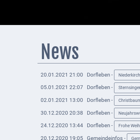
+
Feuerwehrmeldungen
Externe
Behörden
News
Gottesdienste
Infrastruktur
und
20.01.2021 21:00
Dorfleben -
Niederkirch
Versorgung
05.01.2021 22:07
Dorfleben -
Sternsinge
Baumaßnahmen
02.01.2021 13:00
Dorfleben -
Christbaum
Abfallentsorgung
30.12.2020 20:38
Dorfleben -
Neujahrswü
Energieversorgung
24.12.2020 13:44
Dorfleben -
Frohe Weih
Breitbandausbau/
20.12.2020 19:05
Gemeindeinfos -
Gem